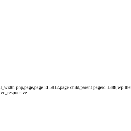
full_width-php,page,page-id-5812,page-child,parent-pageid-1388,wp-th
,vc_responsive